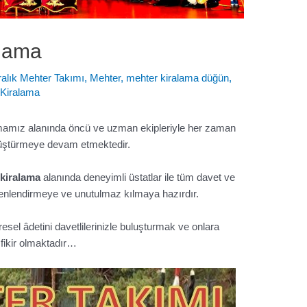
alama
ralık Mehter Takımı
,
Mehter
,
mehter kiralama düğün
,
 Kiralama
mamız alanında öncü ve uzman ekipleriyle her zaman
önüştürmeye devam etmektedir.
kiralama
alanında deneyimli üstatlar ile tüm davet ve
şenlendirmeye ve unutulmaz kılmaya hazırdır.
el âdetini davetlilerinizle buluşturmak ve onlara
r fikir olmaktadır…