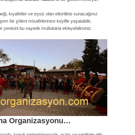
eği, kıyafetler ve eşsiz olan etkinlikte sunacağınız
m bir şöleni misafirlerinize keyifle yaşatabilir,
ir yenisini bu sayede mutlulukla ekleyebilirsiniz.
ama Organizasyonu…
ızda, konuk toplantılarınızda, açılış ve şenlikler gibi