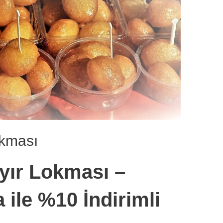
okması
yır Lokması –
ile %10 İndirimli