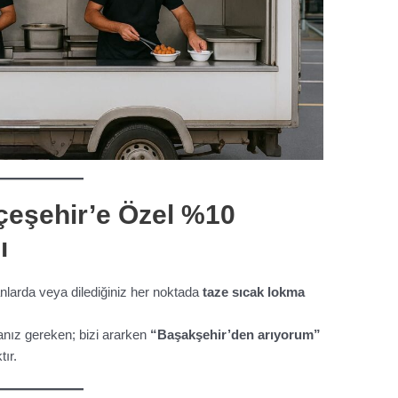
çeşehir’e Özel %10
ı
nlarda veya dilediğiniz her noktada
taze sıcak lokma
ız gereken; bizi ararken
“Başakşehir’den arıyorum”
ır.