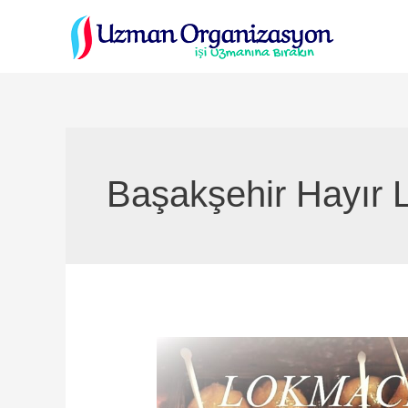
İçeriğe
atla
Başakşehir Hayır 