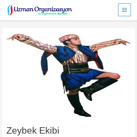
İçeriğe
atla
Main
Men
Zeybek Ekibi