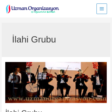
İçeriğe
atla
Main
Men
İlahi Grubu