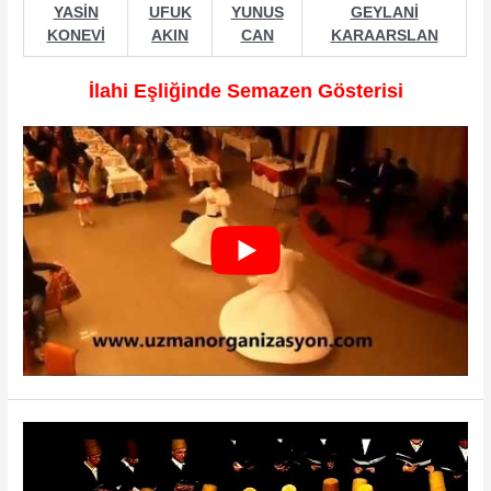
YASİN
UFUK
YUNUS
GEYLANİ
KONEVİ
AKIN
CAN
KARAARSLAN
İlahi Eşliğinde Semazen Gösterisi