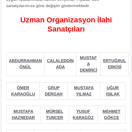
sanatçılarımıza göre değişim göstermektedir.
Uzman Organizasyon İlahi
Sanatçıları
MUSTAF
ABDURRAHMAN
CALALEDDİN
ERTUĞRUL
A
ÖNÜL
ADA
ERKİŞİ
DEMİRCİ
ÖMER
GRUP
MUSTAFA
UĞUR
KARAOĞLU
DERGAH
YILMAZ
IŞILAK
MUSTAFA
MÜRSEL
YUSUF
MEHMET
HAZNEDAR
TUNCER
KARAGÖZ
GÖKÇE