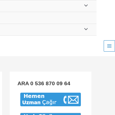
Menu
düğmesi
Menu
düğmesi
Ma
Me
ARA 0 536 870 09 64