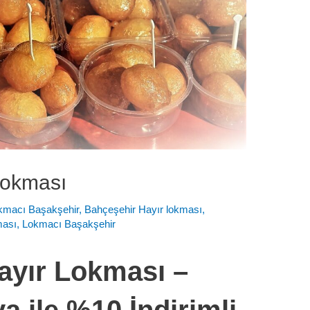
Lokması
okmacı Başakşehir
,
Bahçeşehir Hayır lokması
,
ması
,
Lokmacı Başakşehir
ayır Lokması –
 ile %10 İndirimli