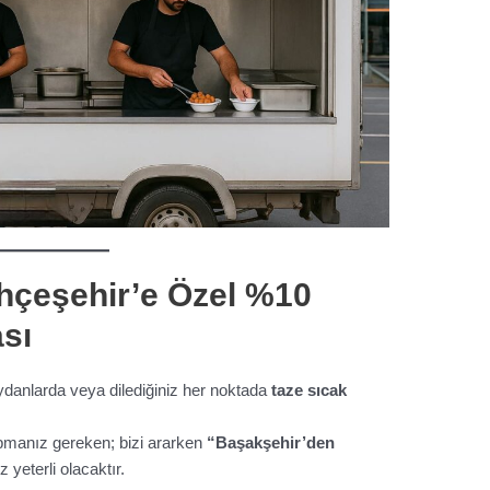
hçeşehir’e Özel %10
sı
ydanlarda veya dilediğiniz her noktada
taze sıcak
manız gereken; bizi ararken
“Başakşehir’den
yeterli olacaktır.