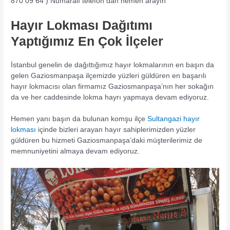
870 09 64 ) Numaralı telefon dan hemen arayın
Hayır Lokması Dağıtımı
Yaptığımız En Çok İlçeler
İstanbul genelin de dağıttığımız hayır lokmalarının en başın da
gelen Gaziosmanpaşa ilçemizde yüzleri güldüren en başarılı
hayır lokmacısı olan firmamız Gaziosmanpaşa’nın her sokağın
da ve her caddesinde lokma hayrı yapmaya devam ediyoruz.
Hemen yanı başın da bulunan komşu ilçe
Sultangazi hayır
lokması
içinde bizleri arayan hayır sahiplerimizden yüzler
güldüren bu hizmeti Gaziosmanpaşa’daki müşterilerimiz de
memnuniyetini almaya devam ediyoruz.