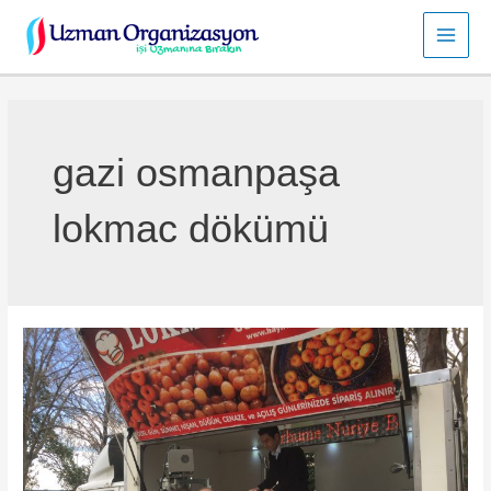
İçeriğe
atla
Main
Men
gazi osmanpaşa
lokmac dökümü