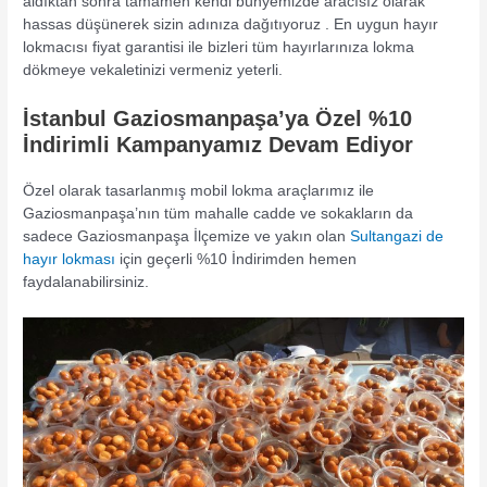
aldıktan sonra tamamen kendi bünyemizde aracısız olarak
hassas düşünerek sizin adınıza dağıtıyoruz . En uygun hayır
lokmacısı fiyat garantisi ile bizleri tüm hayırlarınıza lokma
dökmeye vekaletinizi vermeniz yeterli.
İstanbul Gaziosmanpaşa’ya Özel %10
İndirimli Kampanyamız Devam Ediyor
Özel olarak tasarlanmış mobil lokma araçlarımız ile
Gaziosmanpaşa’nın tüm mahalle cadde ve sokakların da
sadece Gaziosmanpaşa İlçemize ve yakın olan
Sultangazi de
hayır lokması
için geçerli %10 İndirimden hemen
faydalanabilirsiniz.