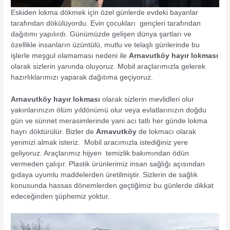
Eskiden lokma dökmek için özel günlerde evdeki bayanlar
tarafından dökülüyordu. Evin çocukları gençleri tarafından
dağıtımı yapılırdı. Günümüzde gelişen dünya şartları ve
özellikle insanların üzüntülü, mutlu ve telaşlı günlerinde bu
işlerle meşgul olamaması nedeni ile
Arnavutköy hayır lokması
olarak sizlerin yanında oluyoruz. Mobil araçlarımızla gelerek
hazırlıklarımızı yaparak dağıtıma geçiyoruz.
Arnavutköy hayır lokması
olarak sizlerin mevlidleri olur
yakınlarınızın ölüm yıldönümü olur veya evlatlarınızın doğdu
gün ve sünnet merasimlerinde yani acı tatlı her günde lokma
hayrı döktürülür. Bizler de
Arnavutköy
de lokmacı olarak
yerimizi almak isteriz. Mobil aracımızla istediğiniz yere
geliyoruz. Araçlarımız hijyen temizlik bakımından ödün
vermeden çalışır. Plastik ürünlerimiz insan sağlığı açısından
gıdaya uyumlu maddelerden üretilmiştir. Sizlerin de sağlık
konusunda hassas dönemlerden geçtiğimiz bu günlerde dikkat
edeceğinden şüphemiz yoktur.