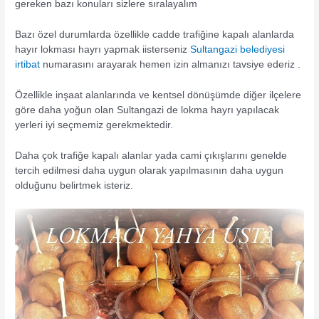
gereken bazı konuları sizlere sıralayalım
Bazı özel durumlarda özellikle cadde trafiğine kapalı alanlarda
hayır lokması hayrı yapmak iisterseniz
Sultangazi belediyesi
irtibat
numarasını arayarak hemen izin almanızı tavsiye ederiz .
Özellikle inşaat alanlarında ve kentsel dönüşümde diğer ilçelere
göre daha yoğun olan Sultangazi de lokma hayrı yapılacak
yerleri iyi seçmemiz gerekmektedir.
Daha çok trafiğe kapalı alanlar yada cami çıkışlarını genelde
tercih edilmesi daha uygun olarak yapılmasının daha uygun
olduğunu belirtmek isteriz.