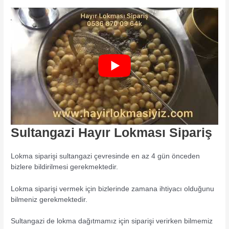
Sultangazi Hayır Lokması Sipariş
Lokma siparişi sultangazi çevresinde en az 4 gün önceden
bizlere bildirilmesi gerekmektedir.
Lokma siparişi vermek için bizlerinde zamana ihtiyacı olduğunu
bilmeniz gerekmektedir.
Sultangazi de lokma dağıtmamız için siparişi verirken bilmemiz