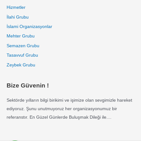
Hizmetler
İlahi Grubu
İslami Organizasyonlar
Mehter Grubu
Semazen Grubu
Tasavvuf Grubu
Zeybek Grubu
Bize Güvenin !
Sektörde yılların bilgi birikimi ve işimize olan sevgimizle hareket
ediyoruz. Şunu unutmuyoruz her organizasyonumuz bir
referanstır. En Güzel Günlerde Buluşmak Dileği ile....