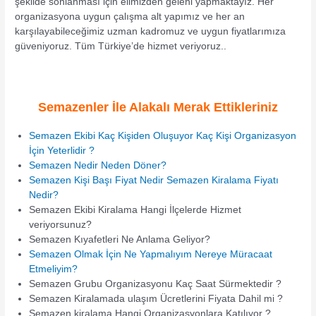
şekilde sonlanması için elimizden geleni yapmaktayız. Her
organizasyona uygun çalışma alt yapımız ve her an
karşılayabileceğimiz uzman kadromuz ve uygun fiyatlarımıza
güveniyoruz. Tüm Türkiye’de hizmet veriyoruz..
Semazenler İle Alakalı Merak Ettikleriniz
Semazen Ekibi Kaç Kişiden Oluşuyor Kaç Kişi Organizasyon
İçin Yeterlidir ?
Semazen Nedir Neden Döner?
Semazen Kişi Başı Fiyat Nedir Semazen Kiralama Fiyatı
Nedir?
Semazen Ekibi Kiralama Hangi İlçelerde Hizmet
veriyorsunuz?
Semazen Kıyafetleri Ne Anlama Geliyor?
Semazen Olmak İçin Ne Yapmalıyım Nereye Müracaat
Etmeliyim?
Semazen Grubu Organizasyonu Kaç Saat Sürmektedir ?
Semazen Kiralamada ulaşım Ücretlerini Fiyata Dahil mi ?
Semazen kiralama Hangi Organizasyonlara Katılıyor ?