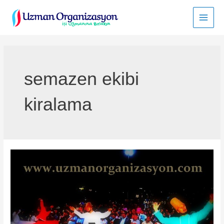
İçeriğe
atla
Main
Men
semazen ekibi
kiralama