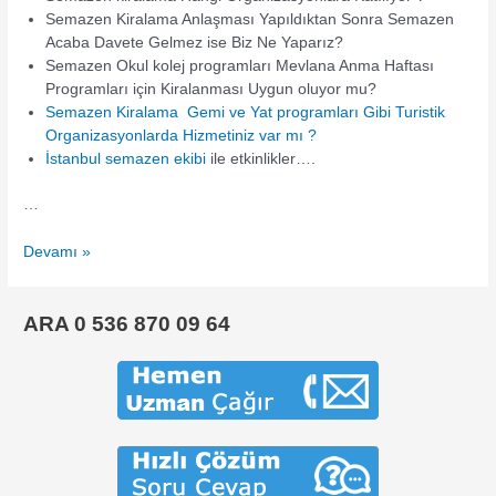
Semazen Kiralama Anlaşması Yapıldıktan Sonra Semazen
Acaba Davete Gelmez ise Biz Ne Yaparız?
Semazen Okul kolej programları Mevlana Anma Haftası
Programları için Kiralanması Uygun oluyor mu?
Semazen Kiralama Gemi ve Yat programları Gibi Turistik
Organizasyonlarda Hizmetiniz var mı ?
İstanbul semazen ekibi
ile etkinlikler….
…
Semazen
Devamı »
Ekibi
Kiralama
ARA 0 536 870 09 64