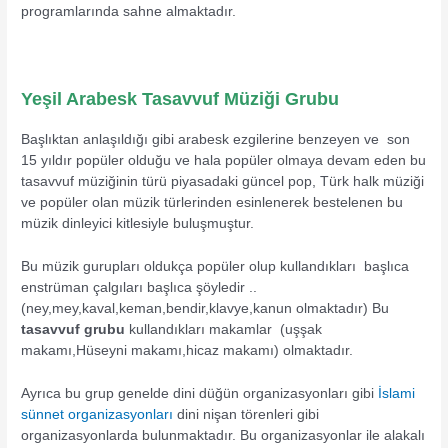
programlarında sahne almaktadır.
Yeşil Arabesk Tasavvuf Müziği Grubu
Başlıktan anlaşıldığı gibi arabesk ezgilerine benzeyen ve son
15 yıldır popüler olduğu ve hala popüler olmaya devam eden bu
tasavvuf müziğinin türü piyasadaki güncel pop, Türk halk müziği
ve popüler olan müzik türlerinden esinlenerek bestelenen bu
müzik dinleyici kitlesiyle buluşmuştur.
Bu müzik gurupları oldukça popüler olup kullandıkları başlıca
enstrüman çalgıları başlıca şöyledir ..
(ney,mey,kaval,keman,bendir,klavye,kanun olmaktadır) Bu
tasavvuf grubu
kullandıkları makamlar (uşşak
makamı,Hüseyni makamı,hicaz makamı) olmaktadır.
Ayrıca bu grup genelde dini düğün organizasyonları gibi
İslami
sünnet organizasyonları
dini nişan törenleri gibi
organizasyonlarda bulunmaktadır. Bu organizasyonlar ile alakalı