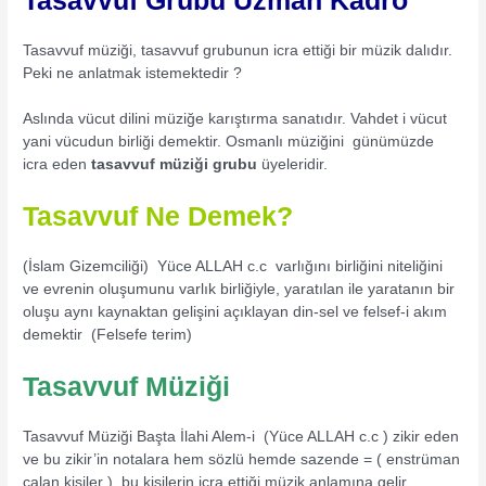
Tasavvuf müziği, tasavvuf grubunun icra ettiği bir müzik dalıdır.
Peki ne anlatmak istemektedir ?
Aslında vücut dilini müziğe karıştırma sanatıdır. Vahdet i vücut
yani vücudun birliği demektir. Osmanlı müziğini günümüzde
icra eden
tasavvuf müziği grubu
üyeleridir.
Tasavvuf Ne Demek?
(İslam Gizemciliği) Yüce ALLAH c.c varlığını birliğini niteliğini
ve evrenin oluşumunu varlık birliğiyle, yaratılan ile yaratanın bir
oluşu aynı kaynaktan gelişini açıklayan din-sel ve felsef-i akım
demektir (Felsefe terim)
Tasavvuf Müziği
Tasavvuf Müziği Başta İlahi Alem-i (Yüce ALLAH c.c ) zikir eden
ve bu zikir’in notalara hem sözlü hemde sazende = ( enstrüman
çalan kişiler ) bu kişilerin icra ettiği müzik anlamına gelir.