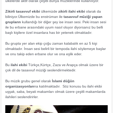
ülkelerde aktif olarak çeşitli dünya müziklerinde kullanılıyor.
Zikirli tasavvuf ekibi
ülkemizde
zikirli ilahi ekibi
olarak da
biliniyor.Ülkemizde bu enstrüman ile
tasavvuf müziği yapan
grupların
kullandığı bir diğer şey ise insan sesi. Peki insan sesi
ile bu erbane arasındaki uyum nasıl oluyor diyorsanız bu belli
başlı kişilere özel insanlara has bir yetenek olmaktadır.
Bu grupta yer alan ekip çoğu zaman kalabalık en az 5 kişi
olmaktadır. İnsan sesi belirli bir tempoda ilahi söylemeye başlar
ve onu takip eden erbane olur ve ona eşlik eder.
Bu
ilahi ekibi
Türkçe,Kürtçe, Zaza ve Arapça olmak üzere bir
çok dil de tasavvuf müziği seslendirmektedir.
Bu müzik grubu genel olarak
İslami düğün
organizasyonları
na katılmaktadır. Söz konusu bu ilahi ekibi
uşşak, saba, beyati makamları olmak üzere çeşitli makamlarda
ilahileri seslendirirler.