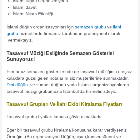
İslami Nişan Organizasyonu
İslami davet
İslami Nikah Etkinliği
İslami düğün organizasyonları için
semazen grubu
ve
ilahi
grubu
hizmetlerde firmamız tarafından profesyonel olarak
vermekteyiz.
Tasavvuf Müziği Eşliğinde Semazen Gösterisi
Sunuyoruz !
Firmamız semazen gösterilerinde de tasavvuf müziğinin o eşsiz
kulaklara güzel gelen notalarını siz müşterilerine sunmaktadır.
Dini düğün
ve sünnet düğünü yada İslam-i organizasyonlarda
tasavvuf müziği grubumuzla İstanbul’da hizmetinizdeyiz.
Tasavvuf Grupları Ve İlahi Ekibi Kiralama Fiyatları
Tasavvuf grubu fiyatları konusu şöyle olmaktadır.
Eğer bir tasavvuf grubu kiralama konusuna karar verdiyseniz
Örneğin: (Bu organizasyon Düğün,nişan,konser,sünnet ve