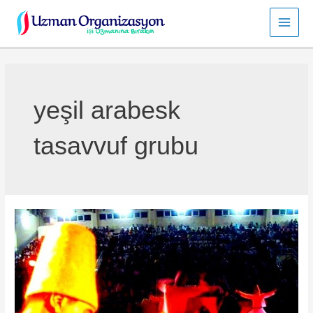
İçeriğe
atla
Main
Men
yeşil arabesk
tasavvuf grubu